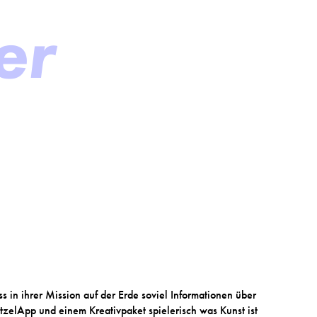
er
 in ihrer Mission auf der Erde soviel Informationen über
zelApp und einem Kreativpaket spielerisch was Kunst ist