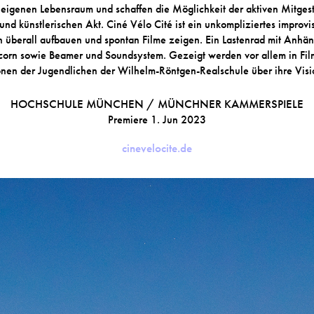
 eigenen Lebensraum und schaffen die Möglichkeit der aktiven Mitges
nd künstlerischen Akt. Ciné Vélo Cité ist ein unkompliziertes improvis
h überall aufbauen und spontan Filme zeigen. Ein Lastenrad mit Anhän
opcorn sowie Beamer und Soundsystem. Gezeigt werden vor allem in Fi
onen der Jugendlichen der Wilhelm-Röntgen-Realschule über ihre Vi
HOCHSCHULE MÜNCHEN / MÜNCHNER KAMMERSPIELE
Premiere 1. Jun 2023
cinevelocite.de