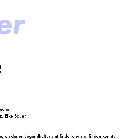
er
é
ünchen
z, Elke Bauer
, an denen Jugendkultur stattfindet und stattfinden könnte