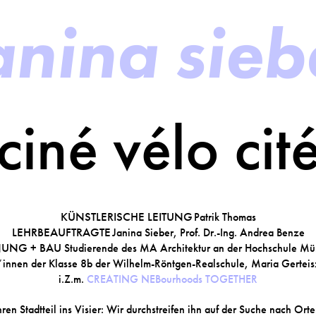
anina sieb
ciné vélo cit
KÜNSTLERISCHE LEITUNG
Patrik Thomas
LEHRBEAUFTRAGTE
Janina Sieber, Prof. Dr.-Ing. Andrea Benze
NUNG + BAU
Studierende des MA Architektur an der Hochschule M
innen der Klasse 8b der Wilhelm-Röntgen-Realschule, Maria Gerteis
i.Z.m.
CREATING NEBourhoods TOGETHER
Stadtteil ins Visier: Wir durchstreifen ihn auf der Suche nach Orten