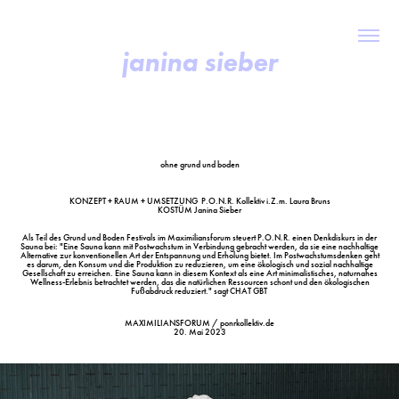
janina sieber
ohne grund und boden
KONZEPT + RAUM + UMSETZUNG
P.O.N.R. Kollektiv i.Z.m. Laura Bruns
KOSTÜM
Janina Sieber
Als Teil des Grund und Boden Festivals im Maximiliansforum steuert P.O.N.R. einen Denkdiskurs in der
Sauna bei: "Eine Sauna kann mit Postwachstum in Verbindung gebracht werden, da sie eine nachhaltige
Alternative zur konventionellen Art der Entspannung und Erholung bietet. Im Postwachstumsdenken geht
es darum, den Konsum und die Produktion zu reduzieren, um eine ökologisch und sozial nachhaltige
Gesellschaft zu erreichen. Eine Sauna kann in diesem Kontext als eine Art minimalistisches, naturnahes
Wellness-Erlebnis betrachtet werden, das die natürlichen Ressourcen schont und den ökologischen
Fußabdruck reduziert." sagt CHAT GBT
MAXIMILIANSFORUM /
ponrkollektiv.de
20. Mai 2023