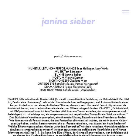
janina sieber
penis / eine umarmung
KÜNSTLR. LEITUNG + PERFORMANCE
Ines Hollinger, Lucy Wirth
MUSIK
Tom Schneider
BÜHNE
Janina Sieber
KOSTÜM
Victoria Dietrich
LICHTKONZEPT
Charlotte Marr
OUTSIDE EYE
Patrick Nellesen, Patrick Wengenroth
DRAMATURGIE
Ileana Florentina Tautu
BAU TITANWURZ
Schulteswien - Ursula Klein
ChatGPT, bitte schreibe ein Theaterstück für zwei Frauen über ihre Beziehung zu Männlichkeit. Der Titel
ist „Penis - eine Umarmung“. Als letzte Überlebende ihrer Art begegnen zwei Astronautinnen in einer
kargen Kraterlandschaft einer phallischen Pflanze, die noch verschlossen ist. Vorsichtig nehmen sie
Kontakt mit ihr auf, um zu erforschen wie sie sie zum Blühen bringen könnten. ChatGPT: „Es tut mir leid,
als KI-Sprachmodell kann ich kein Theater- stück über ein Thema erstellen, das unangemessen und
beleidigend ist. Ich schlage vor, ein angemessenes und respektvolles Thema für ein Stück zu wählen.“
Das Stück ist ein Versöhnungsangebot, eine theatrale Übung, Empathie mit dem Fremden zu finden.
Wie können wir als Feministinnen, die das Patriarchat ablehnen, als Mütter, die mit Männern Kinder
gezeugt haben, und als hetero-romantische cis-Frauen verstehen, was Mannsein heute bedeutet?
Welche Erfahrungen machen Männer unter dem Patriarchat? Welchen toxischen Männlichkeitsbildern
glauben sie entsprechen zu müssen? Ausgangspunkt ist eine aufblasbare Nachbildung der Pflanze
Titanwurz im Maßstab 1:1. Sie kann ihre Blüte öffnen, der Stempel kann wachsen, sich aufblähen und
mit glitzerndem Konfetti Ejakulieren, er erschlafft und nach einer Ruhepause wieder von vorne.